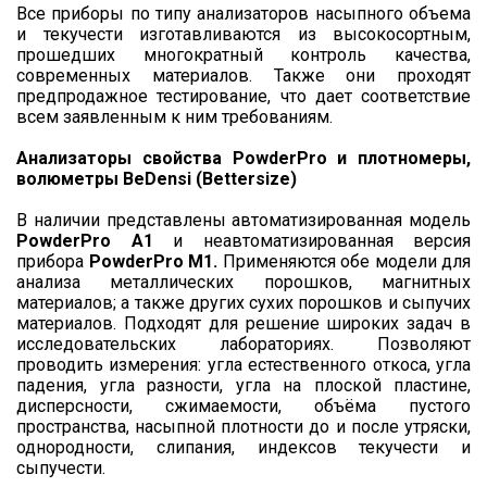
Все приборы по типу анализаторов насыпного объема
и текучести изготавливаются из высокосортным,
прошедших многократный контроль качества,
современных материалов. Также они проходят
предпродажное тестирование, что дает соответствие
всем заявленным к ним требованиям.
Анализаторы свойства
PowderPro
и плотномеры,
волюметры BeDensi (
Bettersize)
В наличии представлены автоматизированная модель
PowderPro A1
и неавтоматизированная версия
прибора
PowderPro M1.
Применяются обе модели для
анализа металлических порошков, магнитных
материалов; а также других сухих порошков и сыпучих
материалов. Подходят для решение широких задач в
исследовательских лабораториях.
Позволяют
проводить измерения: угла естественного откоса, угла
падения, угла разности, угла на плоской пластине,
дисперсности, сжимаемости, объёма пустого
пространства, насыпной плотности до и после утряски,
однородности, слипания, индексов текучести и
сыпучести.