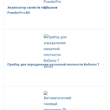
Анализатор свойств порошков
PowderPro M1
Прибор для определения насыпной плотности BeDensi T