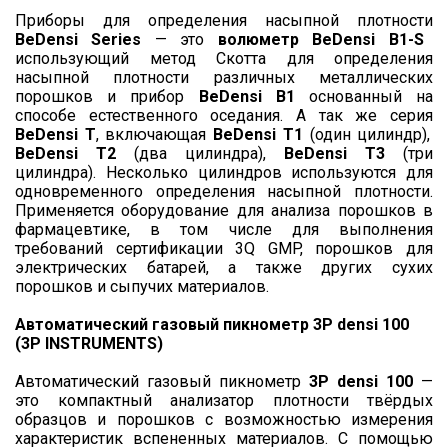
Приборы для определения насыпной плотности
BeDensi Series
— это
волюметр BeDensi B1-S
использующий метод Скотта для определения
насыпной плотности различных металлических
порошков и прибор
BeDensi B1
основанный на
способе естественного оседания. А так же серия
BeDensi
T
, включающая
BeDensi T1
(один цилиндр),
BeDensi T2
(два цилиндра),
BeDensi T3
(три
цилиндра). Несколько цилиндров используются для
одновременного определения насыпной плотности.
Применяется оборудование для анализа порошков в
фармацевтике, в том числе для выполнения
требований сертификации 3Q GMP, порошков для
электрических батарей, а также других сухих
порошков и сыпучих материалов.
Автоматический газовый пикнометр 3P densi 100
(3P INSTRUMENTS)
Автоматический газовый пикнометр
3P densi 100
—
это компактный анализатор плотности твёрдых
образцов и порошков с возможностью измерения
характеристик вспененных материалов. С помощью