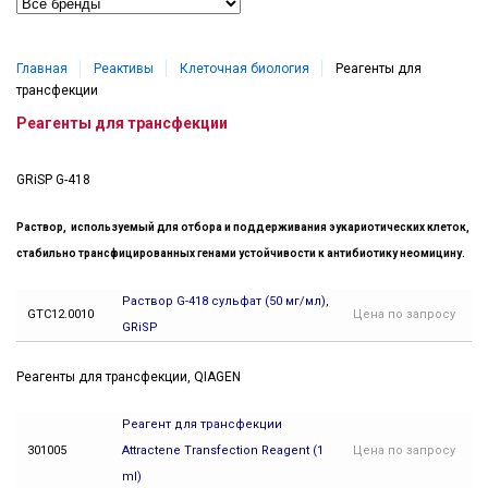
Главная
Реактивы
Клеточная биология
Реагенты для
трансфекции
Реагенты для трансфекции
GRiSP G-418
Раствор, используемый для отбора и поддерживания эукариотических клеток,
стабильно трансфицированных генами устойчивости к антибиотику неомицину.
Раствор G-418 сульфат (50 мг/мл),
GTC12.0010
Цена
по запросу
GRiSP
Реагенты для трансфекции, QIAGEN
Реагент для трансфекции
301005
Attractene Transfection Reagent (1
Цена
по запросу
ml)