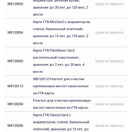
индикатора, цельная кровь,
WB120055
Цена
по запросу
хранение до 20 лет, до 125 мкл, 2
места
Карта FTA MiniCard с индикатором,
слюна, буккальный эпителий,
WB120056
Цена
по запросу
хранение до 13 лет, до 125 мкл, 2
места
Карта FTA PlantSaver Card,
растительный гомогенизат,
WB120065
Цена
по запросу
хранение до 2 лет, до 25 мкл, 4
места
WB120112 Реагент для очистки
WB120112
нуклеиновых кислот нанесенных
Цена
по запросу
на FTA карты
Реагент для очистки нуклеиновых
WB120204
Цена
по запросу
кислот нанесенных на FTA карты
Карта FTA ClassicCard с
индикатором, слюна, буккальный
WB120206
Цена
по запросу
эпителий, хранение до 13 лет, до