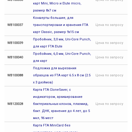
карт Mini, Micro и Elute micro,
размер 8х7 см
Конверты большие, для
WB100037
транспортировки и хранения FTA
Цена
по запросу
карт Classic, размер 9х15 см
Пробойник, 3,0 мм, Uni-Core Punch,
WB100039
Цена
по запросу
для карт FTA Elute
Пробойник, 6,0 мм, Uni-Core Punch,
WB100040
Цена
по запросу
для карт
Подложка для вырезания
WB100088
образцов из FTA карт 6.5 x 8 см (2.5
Цена
по запросу
x 3 дюймов)
Карта FTA CloneSaver, с
индикатором, архивирование
WB120028
бактериальных клонов, плазмид,
Цена
по запросу
бакт. ДНК, хранение до 4 лет, до 5
мкл, 96 мест
Карта FTA MiniCard без