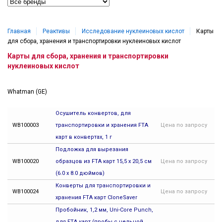
Главная
Реактивы
Исследование нуклеиновых кислот
Карты
для сбора, хранения и транспортировки нуклеиновых кислот
Карты для сбора, хранения и транспортировки
нуклеиновых кислот
Whatman (GE)
Осушитель конвертов, для
WB100003
транспортировки и хранения FTA
Цена
по запросу
карт в конвертах, 1 г
Подложка для вырезания
WB100020
образцов из FTA карт 15,5 x 20,5 см
Цена
по запросу
(6.0 x 8.0 дюймов)
Конверты для транспортировки и
WB100024
Цена
по запросу
хранения FTA карт CloneSaver
Пробойник, 1,2 мм, Uni-Core Punch,
для FTA карт (пробы с цельной