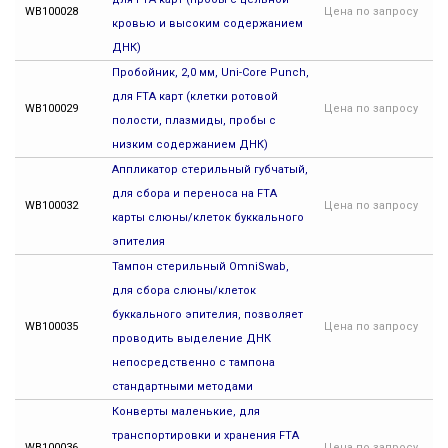
WB100028
Цена
по запросу
кровью и высоким содержанием
ДНК)
Пробойник, 2,0 мм, Uni-Core Punch,
для FTA карт (клетки ротовой
WB100029
Цена
по запросу
полости, плазмиды, пробы с
низким содержанием ДНК)
Аппликатор стерильный губчатый,
для сбора и переноса на FTA
WB100032
Цена
по запросу
карты слюны/клеток буккального
эпителия
Тампон стерильный OmniSwab,
для сбора слюны/клеток
буккального эпителия, позволяет
WB100035
Цена
по запросу
проводить выделение ДНК
непосредственно с тампона
стандартными методами
Конверты маленькие, для
транспортировки и хранения FTA
WB100036
Цена
по запросу