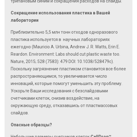
трипановым синим и сокращения расходов на слайды.
Сокращение использования пластика в Вашей
лаборатории
Приблизительно 5,5 млн тонн отходов одноразового
пластика используется в научных лабораториях
ежегодно (Mauricio A. Urbina, Andrew J. R. Watts, Erin E.
Reardon. Environment: Labs should cut plastic waste too.
Nature, 2015; 528 (7583): 479 DOI: 10.1038/528479c).
Поскольку загрязнение пластиком становится все более
распространяющимся, то увеличивается число
инноваций, которые помогут уменьшить эту проблему.
Ускорьте Ваши исследования с безслайдовыми
счетчиками клеток, снизив воздействие, на
окружающую среду, отказавшись от пластмассовых
слайдов.
Опасные образцы?
Небольшие размеры счетчиков клеток
CellDrop™