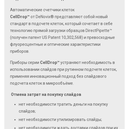
Автоматические счетчики клеток
CellDrop™
от DeNovix® представляют собой новый
стандарт в подсчете клеток, который сочетает в себе
технологию прямой загрузки образцов DirectPipette™
(получен патент US Patent 10,302,568) и превосходные
флуоресцентные и оптические характеристики
приборов.
Приборы серии
CellDrop™
устраняют необходимость в
использовании слайдов при рутинном подсчете клеток,
применяя инновационный подход без слайдового
подсчета клеток в микрообъёме.
Отмена затрат на покупку слайдов
нет необходимости тратить деньги на покупку
слайдов;
нет необходимости утилизировать слайды;
нет необходимости ждать доставки слайдов при их