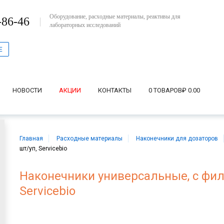
Оборудование, расходные материалы, реактивы для
-86-46
лабораторных исследований
Е
НОВОСТИ
АКЦИИ
КОНТАКТЫ
0 ТОВАРОВ
₽ 0.00
Главная
Расходные материалы
Наконечники для дозаторов
шт/уп, Servicebio
Наконечники универсальные, с филь
Servicebio