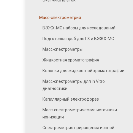
Счетчики клеток
Масс-спектрометрия
ВЭЖХ-МС наборы для исследований
Подготовка проб для ГХ и ВЭЖХ-МС
Масс-спектрометры
Жидкостная хроматография
Колонки для жидкостной хроматографии
Масс-спектрометры для In Vitro
диагностики
Капиллярный электрофорез
Масс-спектрометрические источники
ионизации
Спектрометрия приращения ионной