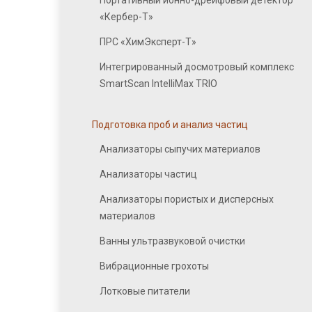
Портативный ионно-дрейфовый детектор
«Кербер-Т»
ПРС «ХимЭксперт-Т»
Интегрированный досмотровый комплекс
SmartScan IntelliMax TRIO
Подготовка проб и анализ частиц
Анализаторы сыпучих материалов
Анализаторы частиц
Анализаторы пористых и дисперсных
материалов
Ванны ультразвуковой очистки
Вибрационные грохоты
Лотковые питатели