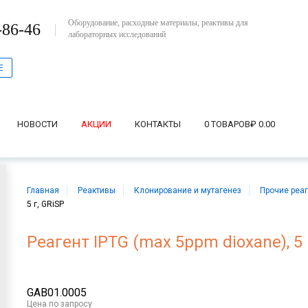
Оборудование, расходные материалы, реактивы для
-86-46
лабораторных исследований
Е
НОВОСТИ
АКЦИИ
КОНТАКТЫ
0 ТОВАРОВ
₽ 0.00
Главная
Реактивы
Клонирование и мутагенез
Прочие реа
5 г, GRiSP
Реагент IPTG (max 5ppm dioxane), 5 
GAB01.0005
Цена
по запросу