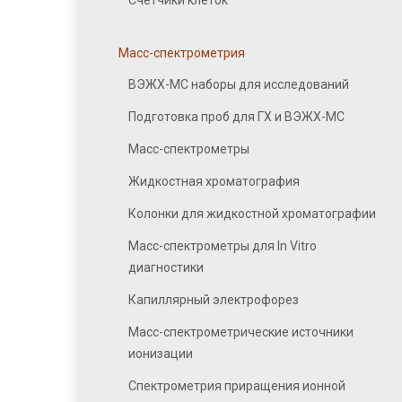
Счетчики клеток
Масс-спектрометрия
ВЭЖХ-МС наборы для исследований
Подготовка проб для ГХ и ВЭЖХ-МС
Масс-спектрометры
Жидкостная хроматография
Колонки для жидкостной хроматографии
Масс-спектрометры для In Vitro
диагностики
Капиллярный электрофорез
Масс-спектрометрические источники
ионизации
Спектрометрия приращения ионной