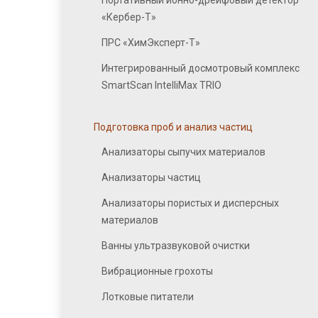
Портативный ионно-дрейфовый детектор
«Кербер-Т»
ПРС «ХимЭксперт-Т»
Интегрированный досмотровый комплекс
SmartScan IntelliMax TRIO
Подготовка проб и анализ частиц
Анализаторы сыпучих материалов
Анализаторы частиц
Анализаторы пористых и дисперсных
материалов
Ванны ультразвуковой очистки
Вибрационные грохоты
Лотковые питатели