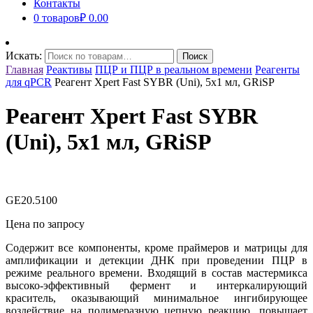
Контакты
0 товаров
₽ 0.00
Искать:
Поиск
Главная
Реактивы
ПЦР и ПЦР в реальном времени
Реагенты
для qPCR
Реагент Xpert Fast SYBR (Uni), 5х1 мл, GRiSP
Реагент Xpert Fast SYBR
(Uni), 5х1 мл, GRiSP
GE20.5100
Цена
по запросу
Содержит все компоненты, кроме праймеров и матрицы для
амплификации и детекции ДНК при проведении ПЦР в
режиме реального времени. Входящий в состав мастермикса
высоко-эффективный фермент и интеркалирующий
краситель, оказывающий минимальное ингибирующее
воздействие на полимеразную цепную реакцию, повышает