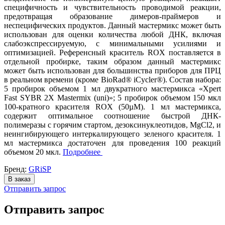
специфичность и чувствительность проводимой реакции,
предотвращая образование димеров-праймеров и
неспецифических продуктов. Данный мастермикс может быть
использован для оценки количества любой ДНК, включая
слабоэкспрессируемую, с минимальными усилиями и
оптимизацией. Референсный краситель ROX поставляется в
отдельной пробирке, таким образом данный мастермикс
может быть использован для большинства приборов для ПРЦ
в реальном времени (кроме BioRad® iCycler®). Состав набора:
5 пробирок объемом 1 мл двукратного мастермикса «Xpert
Fast SYBR 2X Mastermix (uni)»; 5 пробирок объемом 150 мкл
100-кратного красителя ROX (50µM). 1 мл мастермикса,
содержит оптимальное соотношение быстрой ДНК-
полимеразы с горячим стартом, дезоксинуклеотидов, MgCl2, и
неингибирующего интеркалирующего зеленого красителя. 1
мл мастермикса достаточен для проведения 100 реакций
объемом 20 мкл.
Подробнее
Бренд:
GRiSP
В заказ
Отправить запрос
Отправить запрос