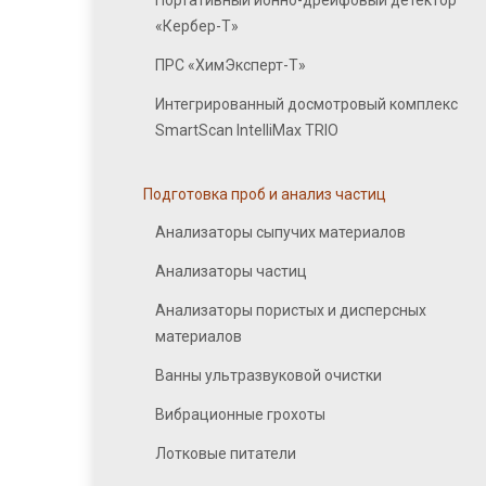
Портативный ионно-дрейфовый детектор
«Кербер-Т»
ПРС «ХимЭксперт-Т»
Интегрированный досмотровый комплекс
SmartScan IntelliMax TRIO
Подготовка проб и анализ частиц
Анализаторы сыпучих материалов
Анализаторы частиц
Анализаторы пористых и дисперсных
материалов
Ванны ультразвуковой очистки
Вибрационные грохоты
Лотковые питатели