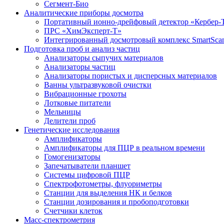
Сегмент-Био
Аналитические приборы досмотра
Портативный ионно-дрейфовый детектор «Кербер-
ПРС «ХимЭксперт-Т»
Интегрированный досмотровый комплекс SmartScan
Подготовка проб и анализ частиц
Анализаторы сыпучих материалов
Анализаторы частиц
Анализаторы пористых и дисперсных материалов
Ванны ультразвуковой очистки
Вибрационные грохоты
Лотковые питатели
Мельницы
Делители проб
Генетические исследования
Амплификаторы
Амплификаторы для ПЦР в реальном времени
Гомогенизаторы
Запечатыватели планшет
Системы цифровой ПЦР
Спектрофотометры, флуориметры
Станции для выделения НК и белков
Станции дозирования и пробоподготовки
Счетчики клеток
Масс-спектрометрия