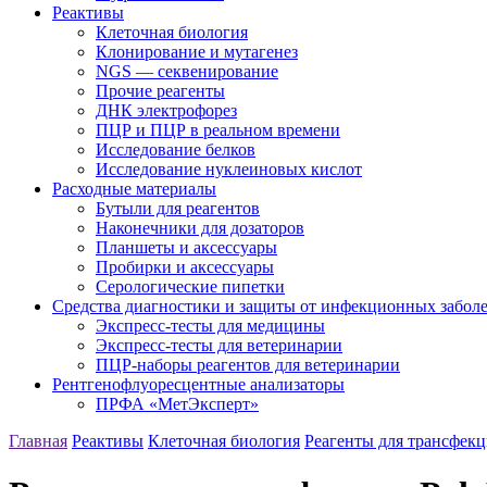
Реактивы
Клеточная биология
Клонирование и мутагенез
NGS — секвенирование
Прочие реагенты
ДНК электрофорез
ПЦР и ПЦР в реальном времени
Исследование белков
Исследование нуклеиновых кислот
Расходные материалы
Бутыли для реагентов
Наконечники для дозаторов
Планшеты и аксессуары
Пробирки и аксессуары
Серологические пипетки
Средства диагностики и защиты от инфекционных забол
Экспресс-тесты для медицины
Экспресс-тесты для ветеринарии
ПЦР-наборы реагентов для ветеринарии
Рентгенофлуоресцентные анализаторы
ПРФА «МетЭксперт»
Главная
Реактивы
Клеточная биология
Реагенты для трансфек