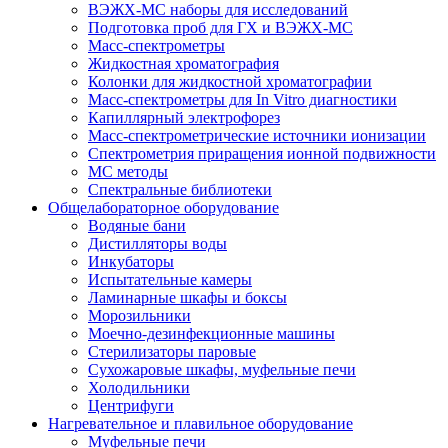
ВЭЖХ-МС наборы для исследований
Подготовка проб для ГХ и ВЭЖХ-МС
Масс-спектрометры
Жидкостная хроматография
Колонки для жидкостной хроматографии
Масс-спектрометры для In Vitro диагностики
Капиллярный электрофорез
Масс-спектрометрические источники ионизации
Спектрометрия приращения ионной подвижности
МС методы
Спектральные библиотеки
Общелабораторное оборудование
Водяные бани
Дистилляторы воды
Инкубаторы
Испытательные камеры
Ламинарные шкафы и боксы
Морозильники
Моечно-дезинфекционные машины
Стерилизаторы паровые
Сухожаровые шкафы, муфельные печи
Холодильники
Центрифуги
Нагревательное и плавильное оборудование
Муфельные печи